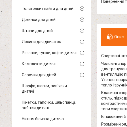
повернення 
Толстовки і пайти для дітей
Джинси для дітей
Штани для дітей
Опис
Лосини для дівчаток
Реглани, туніки, кофти дитячі
Спортивні штан
Чоловічі спор
Комплекти дитячі
для тренувань
вентиляцію пі
Сорочки для дітей
Утеплені варі
тепло і зручні
Шарфи, шапки, пов'язки
дитячі
Класичні спо
стиль, підход
Пінетки, тапочки, шльопанці,
контрастними
чобітки дитячі
типи спортивн
В пакованні 5
Нижня білизна дитяча
Розмірний ряд