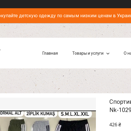
купайте детскую одежду по самым низким ценам в Украи
-
Главная
Товары и услуги
О н
Спортив
Nk-102
426 ₴