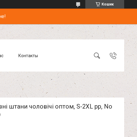
Кошик
не!
ас
Контакты
ні штани чоловічі оптом, S-2XL рр, No
9