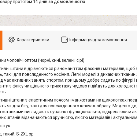
товару протягом 14 днів
за домовленістю
Характеристики
Інформація для замовлення
и чоловічі оптом (чорні, сині, зелені, сірі)
тивні штани відрізняються різноманіттям фасонів і матеріалів, що
, так і для повсякденного носіння. Легкі моделі з дихаючих ткани
д час активних занять спортом, при цьому добре сидять по фігурі і
анти з флісу чи щільного трикотажу чудово підійдуть для холодної 
сть.
ртивні штани з еластичним поясом і манжетами на щиколотках поєд
ять як для бігу, так і для повсякденного кежуал-образу. Моделі з
 вставками виглядають сучасно і функціонально, підкреслюючи акт
их штанів відзначаються зручністю, якістю матеріалів і актуальни
 штук.
 такий: S-2XL pp.