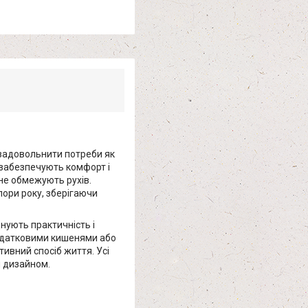
б задовольнити потреби як
н забезпечують комфорт і
 не обмежують рухів.
пори року, зберігаючи
нують практичність і
 додатковими кишенями або
ивний спосіб життя. Усі
м дизайном.