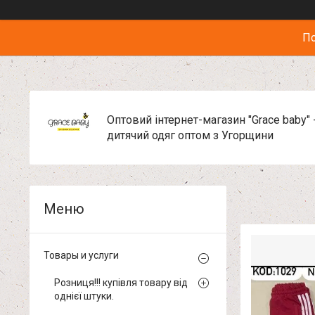
По
Оптовий інтернет-магазин "Grace baby" 
дитячий одяг оптом з Угорщини
Товары и услуги
Розниця!!! купівля товару від
однієї штуки.