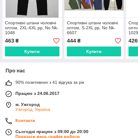
Спортивні штани чоловічі
Спортивні штани чоловічі
Спор
оптом, 2XL-6XL рр, No Nk-
оптом, S-2XL рр, No Nk-
опто
1048
6607
102
463
444
426
₴
₴
Купити
Купити
Про нас
90% позитивних з 41 відгука за рік
Працює з 24.06.2017
м. Ужгород
Ужгород, Україна
Контакти
Сьогодні працює з 09:00 до 20:00
Показати весь графік роботи