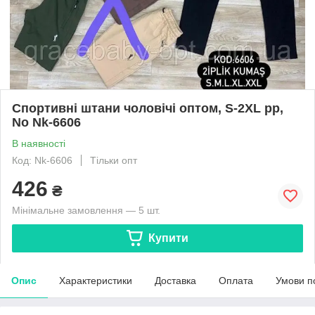
Спортивні штани чоловічі оптом, S-2XL рр,
No Nk-6606
В наявності
Код: Nk-6606
Тільки опт
426
₴
Мінімальне замовлення — 5 шт.
Купити
Опис
Характеристики
Доставка
Оплата
Умови п