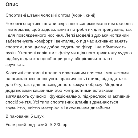
Опис
Спортивні штани чоловічі оптом (чорні, сині)
Чоловічі спортивні штани відрізняються різноманіттям фасонів
і матеріалів, щоб задовольнити потреби як для тренувань, так
і для повсякденного носіння. Легкі моделі з дихаючих тканин
забезпечують комфорт і вентиляцію під час активних занять
спортом, при цьому добре сидять по фігурі і не обмежують
рухів. Утеплені варіанти з флісу чи щільного трикотажу чудово
підійдуть для холодної пори року, зберігаючи тепло і
зручність.
Класичні спортивні штани з еластичним поясом і манжетами
на щиколотках поєднують практичність і стиль, підходять як
для бігу, так і для повсякденного кежуал-образу. Моделі з
додатковими кишенями або контрастними вставками
виглядають сучасно і функціонально, підкреслюючи активний
спосіб життя. Усі типи спортивних штанів відзначаються
зручністю, якістю матеріалів і актуальним дизайном.
В пакованні 5 штук.
Розмірний ряд такий: S-2XL pp.