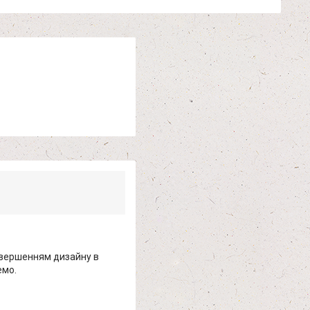
авершенням дизайну в
емо.