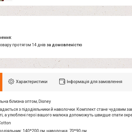
товару протягом 14 днів
за домовленістю
Характеристики
Інформація для замовлення
ьна білизна оптом, Disney
адається з підодіяльники й наволочки. Комплект стане чудовим з
аті, а улюблені герої вашого малюка допоможуть швидше спати окр
Cotton
додіяльник: 140*200 см, наволочка: 70*90 см