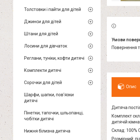
Толстовки і пайти для дітей
Джинси для дітей
Штани для дітей
Лосини для дівчаток
повернення 
Реглани, туніки, кофти дитячі
Комплекти дитячі
Сорочки для дітей
Опис
Шарфи, шапки, пов'язки
дитячі
Дитяча постіл
Пінетки, тапочки, шльопанці,
Комплект скл
чобітки дитячі
дитячій кімн
Склад: 100% 
Нижня білизна дитяча
Розмірний: пі