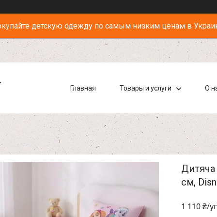
купайте детскую одежду по самым низким ценам в Украи
-
Главная
Товары и услуги
О н
Дитяча 
см, Dis
1 110 ₴/у