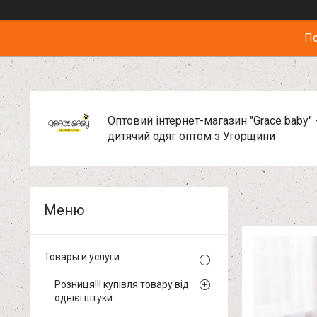
По
Оптовий інтернет-магазин "Grace baby" 
дитячий одяг оптом з Угорщини
Товары и услуги
Розниця!!! купівля товару від
однієї штуки.