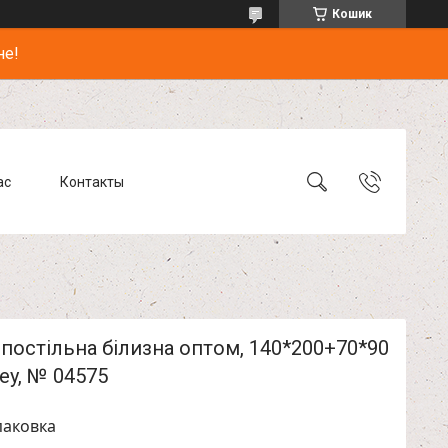
Кошик
не!
ас
Контакты
постільна білизна оптом, 140*200+70*90
ney, № 04575
паковка