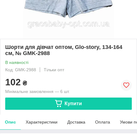
Шорти для дівчат оптом, Glo-story, 134-164
см, № GMK-2988
В наявності
Код: GMK-2988
Тільки опт
102
₴
Мінімальне замовлення — 6 шт.
Купити
Опис
Характеристики
Доставка
Оплата
Умови п