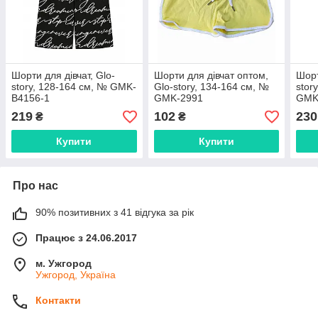
Шорти для дівчат, Glo-
Шорти для дівчат оптом,
Шорт
story, 128-164 см, № GMK-
Glo-story, 134-164 см, №
stor
В4156-1
GMK-2991
GMK
219
102
230
₴
₴
Купити
Купити
Про нас
90% позитивних з 41 відгука за рік
Працює з 24.06.2017
м. Ужгород
Ужгород, Україна
Контакти