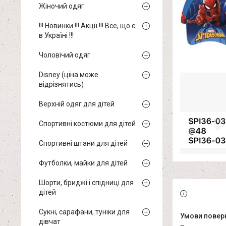
Жіночий одяг
!!! Новинки !!! Акції !!! Все, що є
в Україні !!!
Чоловічий одяг
Disney (ціна може
відрізнятись)
Верхній одяг для дітей
Спортивні костюми для дітей
Спортивні штани для дітей
Футболки, майки для дітей
Шорти, бриджі і спідниці для
дітей
Сукні, сарафани, туніки для
дівчат