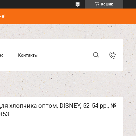
Кошик
не!
ас
Контакты
ля хлопчика оптом, DISNEY, 52-54 рр., №
353