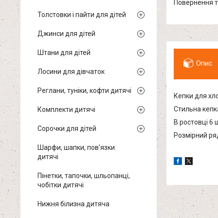
повернення 
Толстовки і пайти для дітей
Джинси для дітей
Штани для дітей
Опис
Лосини для дівчаток
Реглани, туніки, кофти дитячі
Кепки для хл
Стильна кепк
Комплекти дитячі
В ростовці 6 
Сорочки для дітей
Розмірний ряд
Шарфи, шапки, пов'язки
дитячі
Пінетки, тапочки, шльопанці,
чобітки дитячі
Нижня білизна дитяча