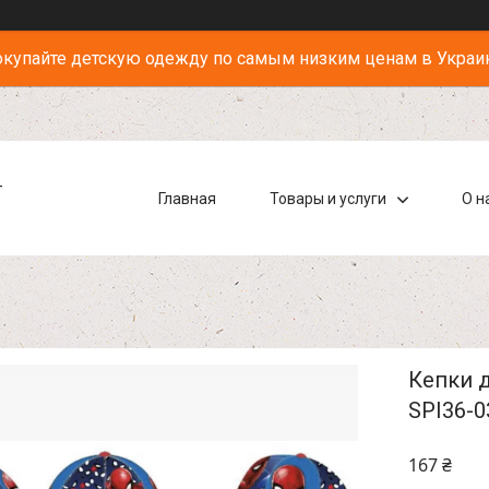
купайте детскую одежду по самым низким ценам в Украи
-
Главная
Товары и услуги
О н
Кепки д
SPI36-0
167 ₴