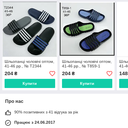
Шльопанці чоловічі оптом,
Шльопанці чоловічі оптом,
Шльо
41-46 рр., № Т2344
41-46 рр., № Т859-1
41-4
204
204
148
₴
₴
Купити
Купити
Про нас
90% позитивних з 41 відгука за рік
Працює з 24.06.2017