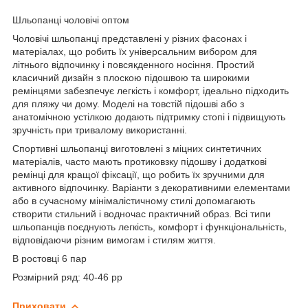
Шльопанці чоловічі оптом
Чоловічі шльопанці представлені у різних фасонах і
матеріалах, що робить їх універсальним вибором для
літнього відпочинку і повсякденного носіння. Простий
класичний дизайн з плоскою підошвою та широкими
ремінцями забезпечує легкість і комфорт, ідеально підходить
для пляжу чи дому. Моделі на товстій підошві або з
анатомічною устілкою додають підтримку стопі і підвищують
зручність при тривалому використанні.
Спортивні шльопанці виготовлені з міцних синтетичних
матеріалів, часто мають протиковзку підошву і додаткові
ремінці для кращої фіксації, що робить їх зручними для
активного відпочинку. Варіанти з декоративними елементами
або в сучасному мінімалістичному стилі допомагають
створити стильний і водночас практичний образ. Всі типи
шльопанців поєднують легкість, комфорт і функціональність,
відповідаючи різним вимогам і стилям життя.
В ростовці 6 пар
Розмірний ряд: 40-46 рр
Приховати