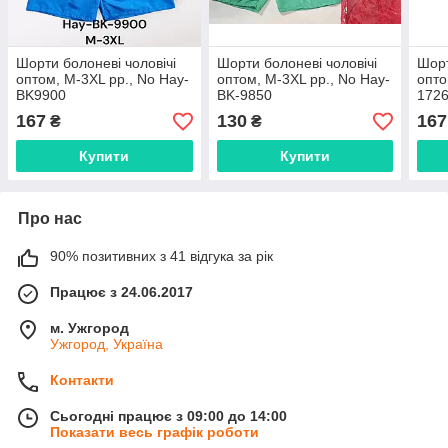
Шорти болоневі чоловічі
Шорти болоневі чоловічі
Шорт
оптом, M-3XL рр., No Hay-
оптом, M-3XL рр., No Hay-
опто
BK9900
BK-9850
172
167
130
167
₴
₴
Купити
Купити
Про нас
90% позитивних з 41 відгука за рік
Працює з 24.06.2017
м. Ужгород
Ужгород, Україна
Контакти
Сьогодні працює з 09:00 до 14:00
Показати весь графік роботи