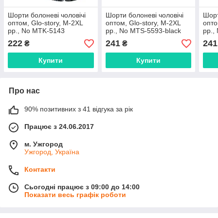
Шорти болоневі чоловічі
Шорти болоневі чоловічі
Шорт
оптом, Glo-story, М-2XL
оптом, Glo-story, M-2XL
опто
рр., No MTK-5143
рр., No MTS-5593-black
рр.,
222
241
241
₴
₴
Купити
Купити
Про нас
90% позитивних з 41 відгука за рік
Працює з 24.06.2017
м. Ужгород
Ужгород, Україна
Контакти
Сьогодні працює з 09:00 до 14:00
Показати весь графік роботи