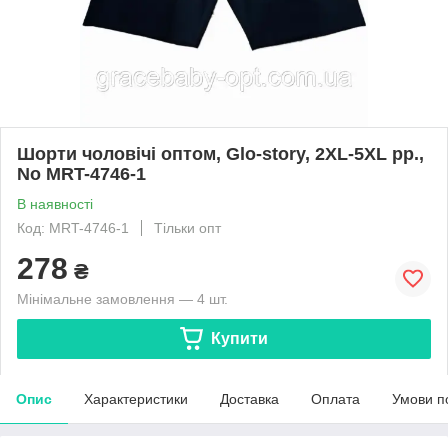
Шорти чоловічі оптом, Glo-story, 2XL-5XL рр.,
No MRT-4746-1
В наявності
Код: MRT-4746-1
Тільки опт
278
₴
Мінімальне замовлення — 4 шт.
Купити
Опис
Характеристики
Доставка
Оплата
Умови п