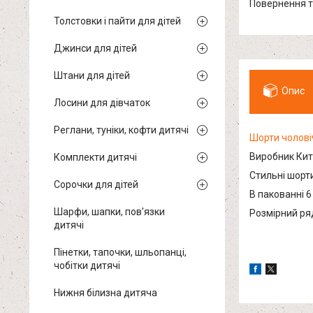
повернення 
Толстовки і пайти для дітей
Джинси для дітей
Штани для дітей
Опис
Лосини для дівчаток
Реглани, туніки, кофти дитячі
Шорти чолові
Виробник Кит
Комплекти дитячі
Стильні шорти
Сорочки для дітей
В пакованні 6
Шарфи, шапки, пов'язки
Розмірний ряд:
дитячі
Пінетки, тапочки, шльопанці,
чобітки дитячі
Нижня білизна дитяча