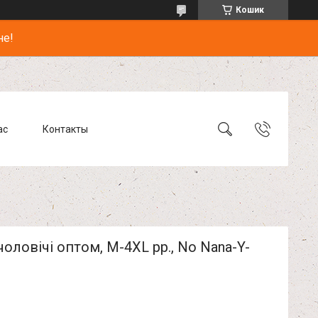
Кошик
не!
ас
Контакты
оловічі оптом, M-4XL рр., No Nana-Y-