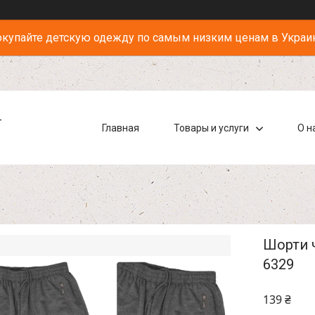
купайте детскую одежду по самым низким ценам в Украи
-
Главная
Товары и услуги
О н
Шорти ч
6329
139 ₴