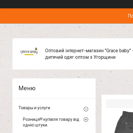
По
Оптовий інтернет-магазин "Grace baby" 
дитячий одяг оптом з Угорщини
Товары и услуги
Розниця!!! купівля товару від
однієї штуки.