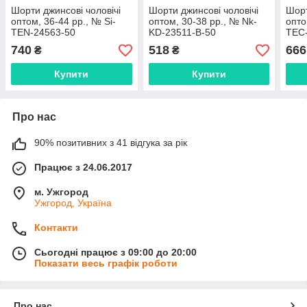
Шорти джинсові чоловічі
Шорти джинсові чоловічі
Шорт
оптом, 36-44 рр., № Si-
оптом, 30-38 рр., № Nk-
опто
TEN-24563-50
KD-23511-В-50
TEC
740
518
666
₴
₴
Купити
Купити
Про нас
90% позитивних з 41 відгука за рік
Працює з 24.06.2017
м. Ужгород
Ужгород, Україна
Контакти
Сьогодні працює з 09:00 до 20:00
Показати весь графік роботи
Про нас