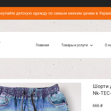
купайте детскую одежду по самым низким ценам в Украи
-
Главная
Товары и услуги
О н
Шорти д
Nk-TEC
666 ₴