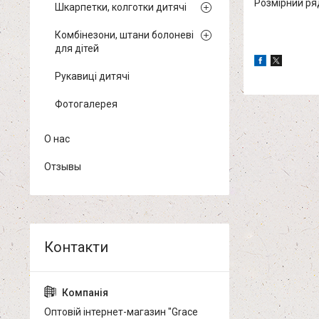
Розмірний ряд
Шкарпетки, колготки дитячі
Комбінезони, штани болоневі
для дітей
Рукавиці дитячі
Фотогалерея
О нас
Отзывы
Оптовій інтернет-магазин "Grace