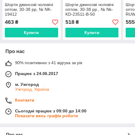
Шорти джинсові чоловічі
Шорти джинсові чоловічі
Шорт
оптом, 30-38 рр, № NK-
оптом, 30-38 рр., № Nk-
опто
19412
KD-23511-В-50
RUW
463
518
555
₴
₴
Купити
Купити
Про нас
90% позитивних з 41 відгука за рік
Працює з 24.06.2017
м. Ужгород
Ужгород, Україна
Контакти
Сьогодні працює з 09:00 до 14:00
Показати весь графік роботи
Про нас