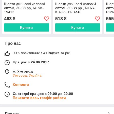
Шорти джинсові чоловічі
Шорти джинсові чоловічі
Шорт
оптом, 30-38 рр, № NK-
оптом, 30-38 рр., № Nk-
опто
19412
KD-23511-В-50
RUW
463
518
555
₴
₴
Купити
Купити
Про нас
90% позитивних з 41 відгука за рік
Працює з 24.06.2017
м. Ужгород
Ужгород, Україна
Контакти
Сьогодні працює з 09:00 до 20:00
Показати весь графік роботи
Про нас