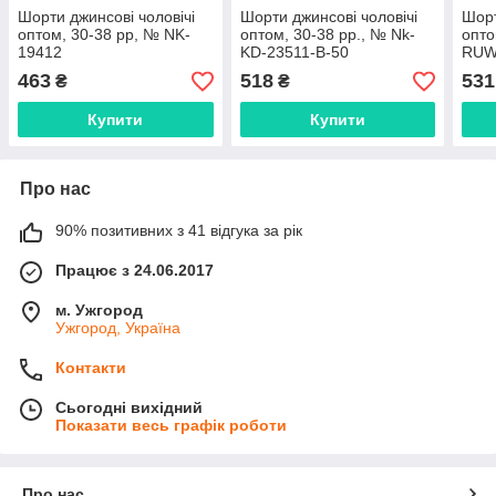
Шорти джинсові чоловічі
Шорти джинсові чоловічі
Шорт
оптом, 30-38 рр, № NK-
оптом, 30-38 рр., № Nk-
опто
19412
KD-23511-В-50
RUW
463
518
531
₴
₴
Купити
Купити
Про нас
90% позитивних з 41 відгука за рік
Працює з 24.06.2017
м. Ужгород
Ужгород, Україна
Контакти
Сьогодні вихідний
Показати весь графік роботи
Про нас