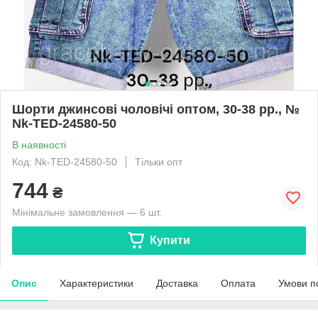
Шорти джинсові чоловічі оптом, 30-38 рр., №
Nk-TED-24580-50
В наявності
Код: Nk-TED-24580-50
Тільки опт
744
₴
Мінімальне замовлення — 6 шт.
Купити
Опис
Характеристики
Доставка
Оплата
Умови п