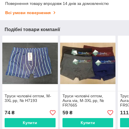
Повернення товару впродовж 14 днів за домовленістю
Всі умови повернення
Подібні товари компанії
Труси чоловічі оптом, M-
Труси чоловічі оптом,
Трус
3XL pp, № H7193
Aura.via, M-3XL pp, №
Aura
FR7665
FR9
74
59
111
₴
₴
Купити
Купити