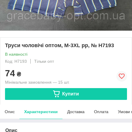
Труси чоловічі оптом, M-3XL pp, № H7193
В наявності
Код: H7193
Тільки опт
74
₴
Мінімальне замовлення — 15 шт.
Купити
Опис
Характеристики
Доставка
Оплата
Умови 
Опис