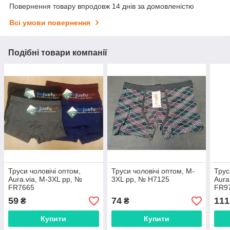
Повернення товару впродовж 14 днів за домовленістю
Всі умови повернення
Подібні товари компанії
Труси чоловічі оптом,
Труси чоловічі оптом, M-
Трус
Aura.via, M-3XL pp, №
3XL pp, № H7125
Aura
FR7665
FR9
59
74
111
₴
₴
Купити
Купити