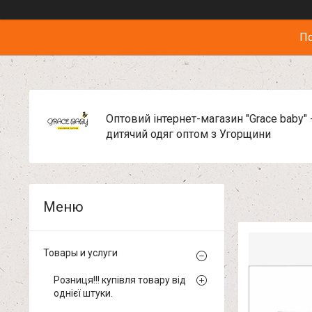
По
Оптовий інтернет-магазин "Grace baby" 
дитячий одяг оптом з Угорщини
Товары и услуги
Розниця!!! купівля товару від
однієї штуки.