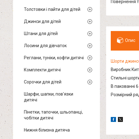
повернення 
Толстовки і пайти для дітей
Джинси для дітей
Штани для дітей
Опис
Лосини для дівчаток
Реглани, туніки, кофти дитячі
Шорти джинс
Виробник Кит
Комплекти дитячі
Стильні шорти
Сорочки для дітей
В пакованні 6
Шарфи, шапки, пов'язки
Розмірний ряд
дитячі
Пінетки, тапочки, шльопанці,
чобітки дитячі
Нижня білизна дитяча