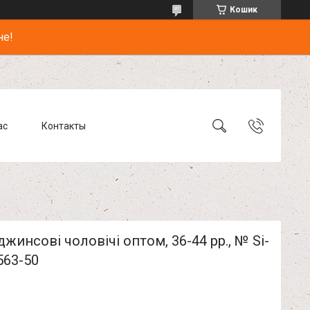
Кошик
не!
ас
Контакты
жинсові чоловічі оптом, 36-44 рр., № Si-
563-50