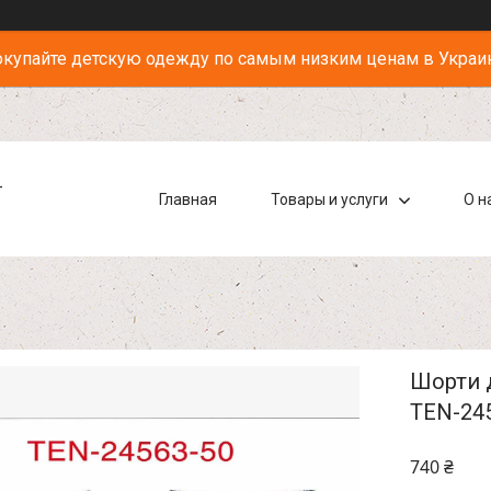
купайте детскую одежду по самым низким ценам в Украи
-
Главная
Товары и услуги
О н
Шорти д
TEN-24
740 ₴