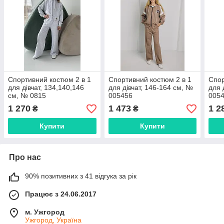
Спортивний костюм 2 в 1
Спортивний костюм 2 в 1
Спор
для дівчат, 134,140,146
для дівчат, 146-164 см, №
для 
см, № 0815
005456
005
1 270
1 473
1 2
₴
₴
Купити
Купити
Про нас
90% позитивних з 41 відгука за рік
Працює з 24.06.2017
м. Ужгород
Ужгород, Україна