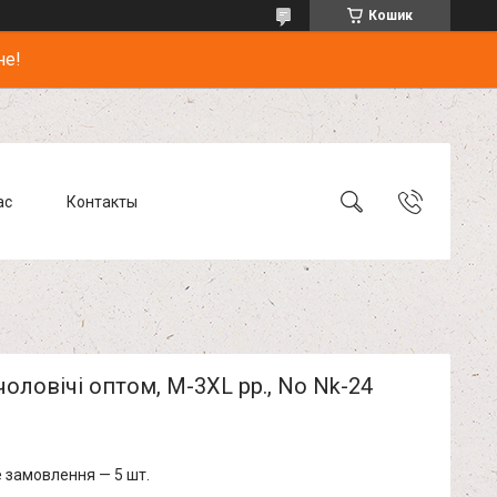
Кошик
не!
ас
Контакты
оловічі оптом, M-3XL рр., No Nk-24
 замовлення — 5 шт.