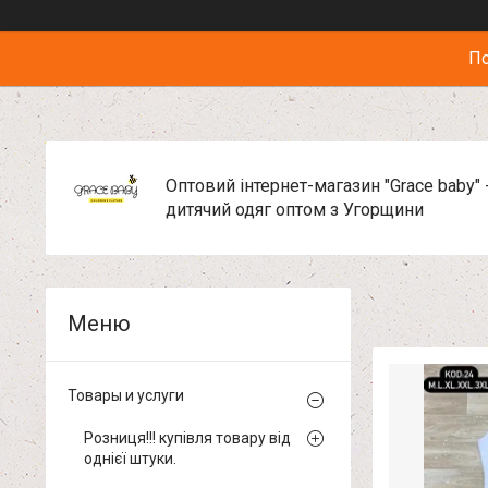
По
Оптовий інтернет-магазин "Grace baby" 
дитячий одяг оптом з Угорщини
Товары и услуги
Розниця!!! купівля товару від
однієї штуки.