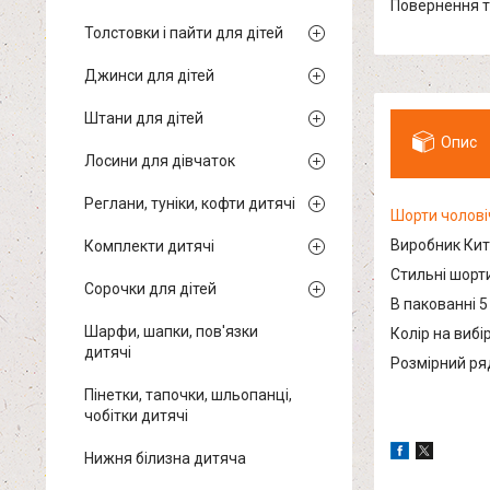
повернення 
Толстовки і пайти для дітей
Джинси для дітей
Штани для дітей
Опис
Лосини для дівчаток
Реглани, туніки, кофти дитячі
Шорти чолові
Виробник Кит
Комплекти дитячі
Стильні шорти
Сорочки для дітей
В пакованні 5
Шарфи, шапки, пов'язки
Колір на вибір
дитячі
Розмірний ряд:
Пінетки, тапочки, шльопанці,
чобітки дитячі
Нижня білизна дитяча