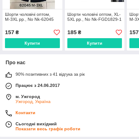
Шорти чоловічі оптом,
Шорти чоловічі оптом, XL-
Шорт
М-3XL рр., No Nk-62045
5XL рр., No Nk-FGD1829-1
М-3X
157
185
157
₴
₴
Купити
Купити
Про нас
90% позитивних з 41 відгука за рік
Працює з 24.06.2017
м. Ужгород
Ужгород, Україна
Контакти
Сьогодні вихідний
Показати весь графік роботи