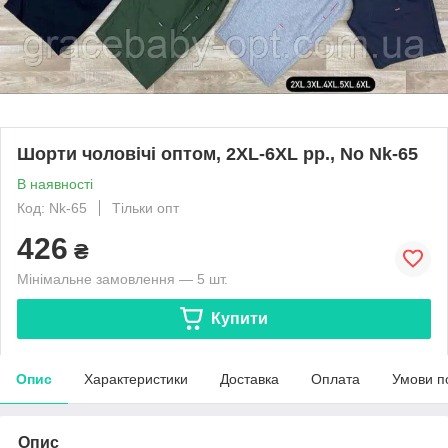
Шорти чоловічі оптом, 2XL-6XL рр., No Nk-65
В наявності
Код: Nk-65
Тільки опт
426
₴
Мінімальне замовлення — 5 шт.
Купити
Опис
Характеристики
Доставка
Оплата
Умови п
Опис