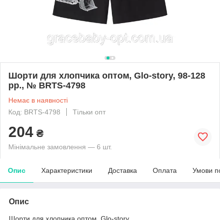
Шорти для хлопчика оптом, Glo-story, 98-128
рр., № BRTS-4798
Немає в наявності
Код: BRTS-4798
Тільки опт
204
₴
Мінімальне замовлення — 6 шт.
Опис
Характеристики
Доставка
Оплата
Умови п
Опис
Шорти для хлопчика оптом, Glo-story