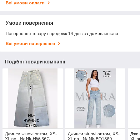
Всі умови оплати
Умови повернення
Повернення товару впродовж 14 днів за домовленістю
Всі умови повернення
Подібні товари компанії
Джинси жіночі оптом, XS-
Джинси жіночі оптом, XS-
Джин
XL pp., № Nk-HW-56C
XL pp., № Nk-BQ1369
XL p