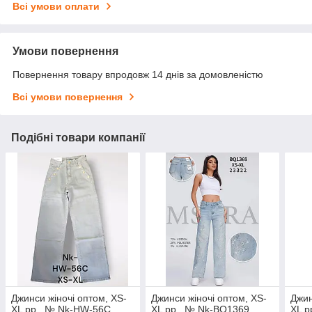
Всі умови оплати
Умови повернення
Повернення товару впродовж 14 днів за домовленістю
Всі умови повернення
Подібні товари компанії
Джинси жіночі оптом, XS-
Джинси жіночі оптом, XS-
Джин
XL pp., № Nk-HW-56C
XL pp., № Nk-BQ1369
XL p