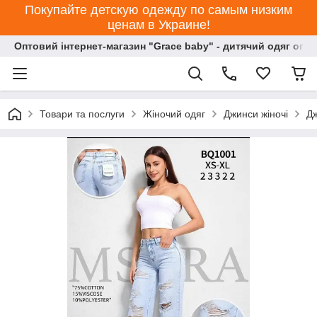
Покупайте детскую одежду по самым низким
ценам в Украине!
Оптовий інтернет-магазин "Grace baby" - дитячий одяг опт
Товари та послуги
Жіночий одяг
Джинси жіночі
Дж