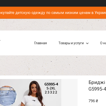
купайте детскую одежду по самым низким ценам в Украи
-
Главная
Товары и услуги
О н
Бриджі 
G5995-
796 ₴