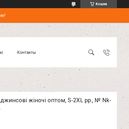
Кошик
не!
ас
Контакты
джинсові жіночі оптом, S-2XL рр., № Nk-
4