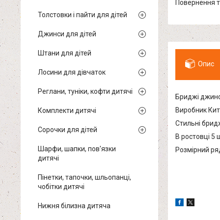
повернення 
Толстовки і пайти для дітей
Джинси для дітей
Штани для дітей
Опис
Лосини для дівчаток
Реглани, туніки, кофти дитячі
Бриджі джинс
Виробник Кит
Комплекти дитячі
Стильні бридж
Сорочки для дітей
В ростовці 5 
Шарфи, шапки, пов'язки
Розмірний ряд
дитячі
Пінетки, тапочки, шльопанці,
чобітки дитячі
Нижня білизна дитяча