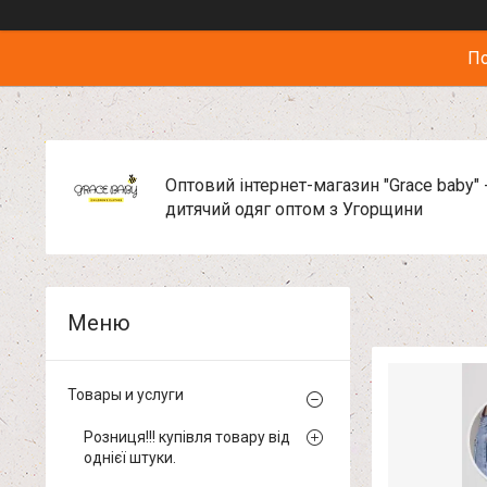
По
Оптовий інтернет-магазин "Grace baby" 
дитячий одяг оптом з Угорщини
Товары и услуги
Розниця!!! купівля товару від
однієї штуки.