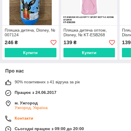
Пляшка дитяча, Disney, №
Пляшка дитяча оптом,
Пляш
007124
Disney, № KT-ESB268
Disn
246
139
139
₴
₴
Купити
Купити
Про нас
90% позитивних з 41 відгука за рік
Працює з 24.06.2017
м. Ужгород
Ужгород, Україна
Контакти
Сьогодні працює з 09:00 до 20:00