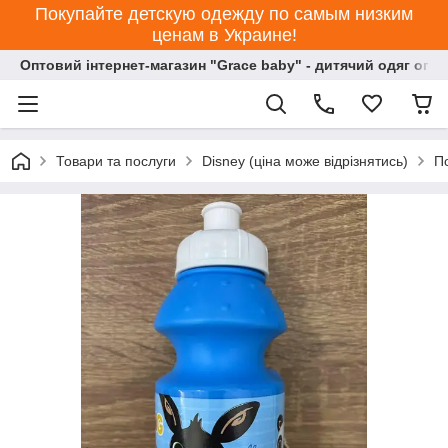
Покупайте детскую одежду по самым низким
ценам в Украине!
Оптовий інтернет-магазин "Grace baby" - дитячий одяг опт
Товари та послуги
Disney (ціна може відрізнятись)
П