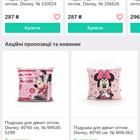
оптом, Disney, № 150024
оптом, Disney, № 206626
опто
287
287
296
₴
₴
Купити
Купити
Акційні пропозиції та новинки
Подушка для дівчат оптом,
Disney, 40*40 см, № MIN36-
Подушка для дівчат оптом,
5298
Disney, 40*40 см, № MIN-062