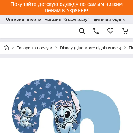
Покупайте детскую одежду по самым низким
ценам в Украине!
Оптовий інтернет-магазин "Grace baby" - дитячий одяг опт
Товари та послуги
Disney (ціна може відрізнятись)
П