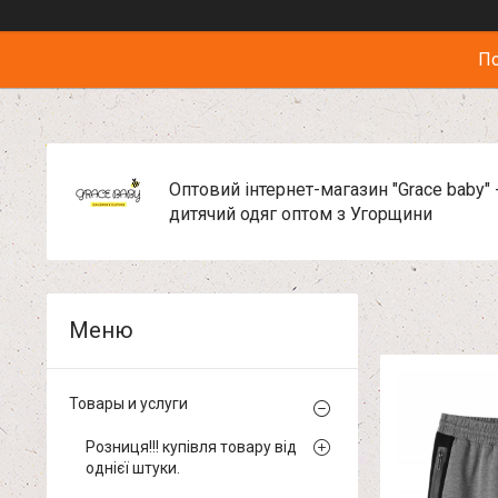
По
Оптовий інтернет-магазин "Grace baby" 
дитячий одяг оптом з Угорщини
Товары и услуги
Розниця!!! купівля товару від
однієї штуки.