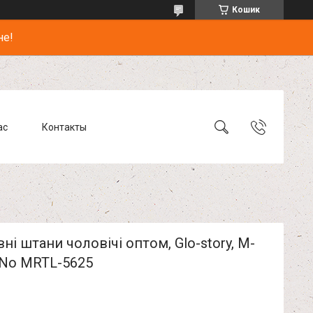
Кошик
не!
ас
Контакты
ні штани чоловічі оптом, Glo-story, M-
 No MRTL-5625