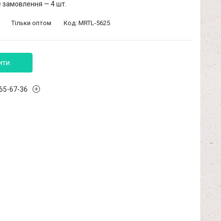
 замовлення — 4 шт.
Тільки оптом
Код:
MRTL-5625
ити
965-67-36