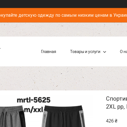
купайте детскую одежду по самым низким ценам в Украи
-
Главная
Товары и услуги
О н
Спортив
2XL рр,
426 ₴