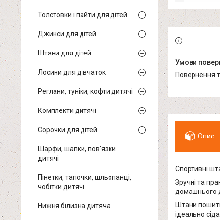
Толстовки і пайти для дітей
Джинси для дітей
Штани для дітей
Лосини для дівчаток
повернення 
Реглани, туніки, кофти дитячі
Комплекти дитячі
Сорочки для дітей
Опис
Шарфи, шапки, пов'язки
дитячі
Спортивні шта
Пінетки, тапочки, шльопанці,
Зручні та пра
чобітки дитячі
домашнього 
Штани пошиті
Нижня білизна дитяча
ідеально сіда