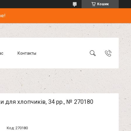
Кошик
не!
ас
Контакты
и для хлопчиків, 34 рр., № 270180
Код:
270180