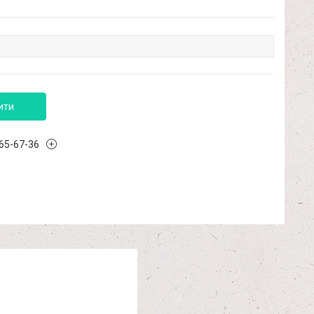
ити
965-67-36