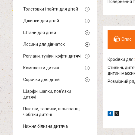
повернення 
Толстовки і пайти для дітей
Джинси для дітей
Штани для дітей
Опис
Лосини для дівчаток
Реглани, туніки, кофти дитячі
Кросівки для
Стильні, дитя
Комплекти дитячі
дитині макси
Сорочки для дітей
Розмірний ряд
Шарфи, шапки, пов'язки
дитячі
Пінетки, тапочки, шльопанці,
чобітки дитячі
Нижня білизна дитяча