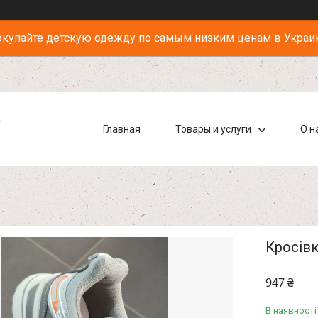
купайте детскую одежду по самым низким ценам в Украи
-
Главная
Товары и услуги
О н
Кросівк
947 ₴
В наявності