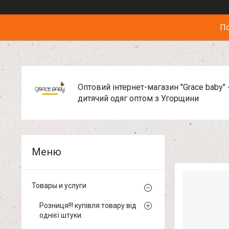
По
Оптовий інтернет-магазин "Grace baby" 
дитячий одяг оптом з Угорщини
Товары и услуги
Розниця!!! купівля товару від
однієї штуки.