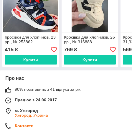
Кросівки для хлопчиків, 23
Кросівки для хлопчиків, 26
Крос
рр., № 253862
рр., № 316888
31,3
415
769
569
₴
₴
Купити
Купити
Про нас
90% позитивних з 41 відгука за рік
Працює з 24.06.2017
м. Ужгород
Ужгород, Україна
Контакти