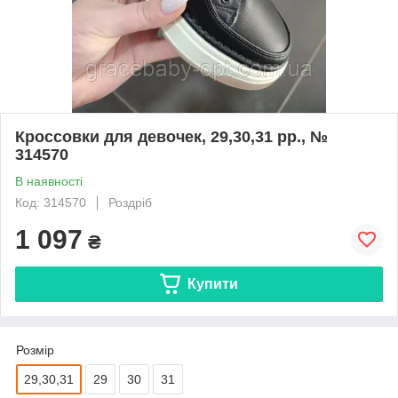
Кроссовки для девочек, 29,30,31 рр., №
314570
В наявності
Код: 314570
Роздріб
1 097
₴
Купити
Розмір
29,30,31
29
30
31