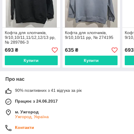
Кофта для хлопчиків,
Кофта для хлопчиків,
Кофт
9/10,10/11,11/12,12/13 рр,
9/10,10/11 рр, № 274195
9/10
№ 289786-3
693
635
693
₴
₴
Купити
Купити
Про нас
90% позитивних з 41 відгука за рік
Працює з 24.06.2017
м. Ужгород
Ужгород, Україна
Контакти