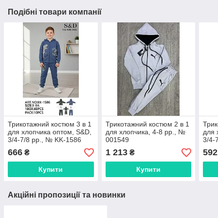
Подібні товари компанії
Трикотажний костюм 3 в 1
Трикотажний костюм 2 в 1
Трик
для хлопчика оптом, S&D,
для хлопчика, 4-8 рр., №
для 
3/4-7/8 рр., № KK-1586
001549
3/4-
666
1 213
592
₴
₴
Купити
Купити
Акційні пропозиції та новинки