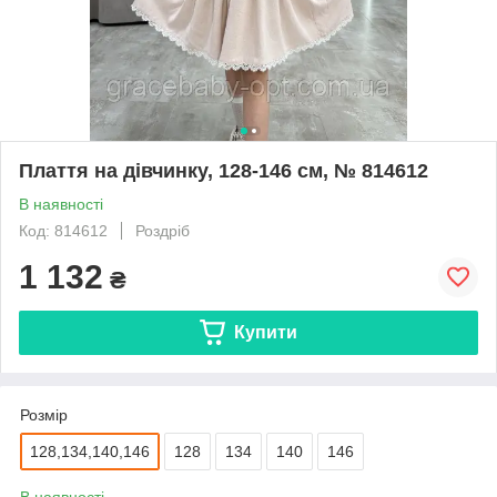
Плаття на дівчинку, 128-146 см, № 814612
В наявності
Код: 814612
Роздріб
1 132
₴
Купити
Розмір
128,134,140,146
128
134
140
146
В наявності