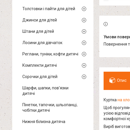
Толстовки і пайти для дітей
Джинси для дітей
Штани для дітей
Лосини для дівчаток
повернення 
Реглани, туніки, кофти дитячі
Комплекти дитячі
Сорочки для дітей
Опис
Шарфи, шапки, пов'язки
дитячі
Куртка
на хло
Пінетки, тапочки, шльопанці,
Щоб прогулян
чобітки дитячі
усією відпові
комфортної ку
Нижня білизна дитяча
Виріб виготов