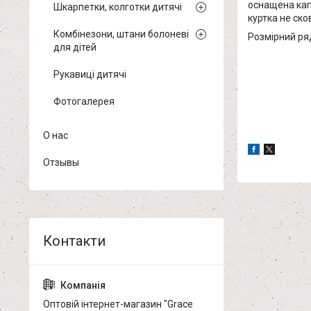
оснащена кап
Шкарпетки, колготки дитячі
куртка не ско
Комбінезони, штани болоневі
Розмірний ряд
для дітей
Рукавиці дитячі
Фотогалерея
О нас
Отзывы
Оптовій інтернет-магазин "Grace