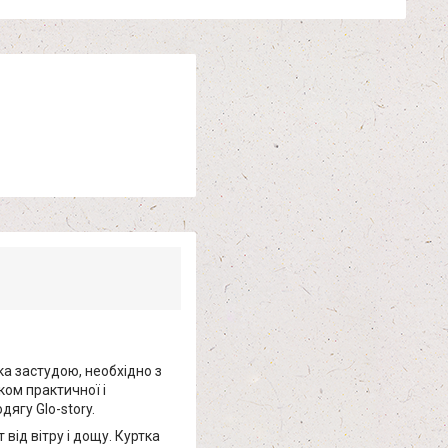
ка застудою, необхідно з
ком практичної і
ягу Glo-story.
 від вітру і дощу. Куртка