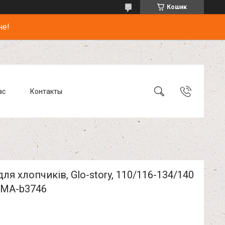
Кошик
не!
ас
Контакты
для хлопчиків, Glo-story, 110/116-134/140
BMA-b3746