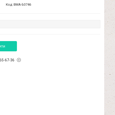
Код:
BMA-b3746
ити
965-67-36