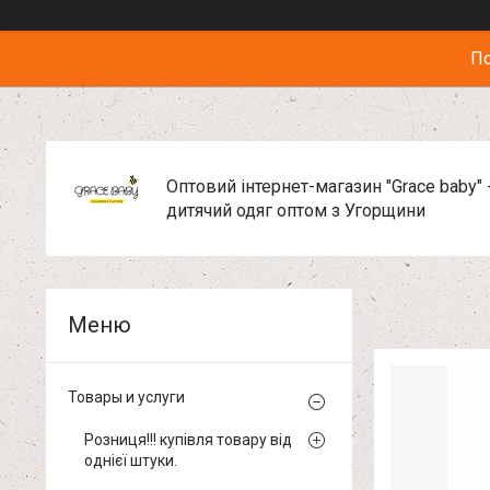
По
Оптовий інтернет-магазин "Grace baby" 
дитячий одяг оптом з Угорщини
Товары и услуги
Розниця!!! купівля товару від
однієї штуки.