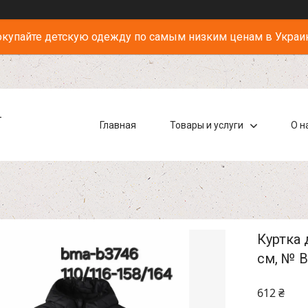
купайте детскую одежду по самым низким ценам в Украи
-
Главная
Товары и услуги
О н
Куртка 
см, № 
612 ₴