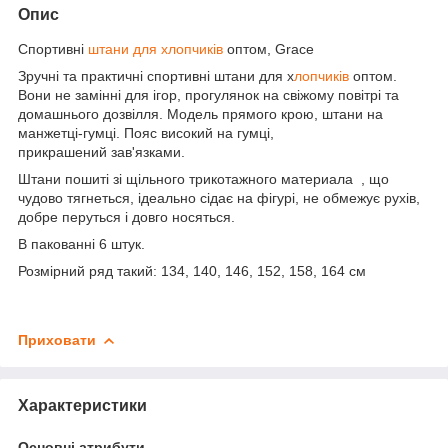
Опис
Спортивні
штани для хлопчиків
оптом, Grace
Зручні та практичні спортивні штани для х
лопчиків
оптом.
Вони не замінні для ігор, прогулянок на свіжому повітрі та
домашнього дозвілля. Модель прямого крою, штани на
манжетці-гумці. Пояс високий на гумці,
прикрашений зав'язками.
Штани пошиті зі щільного трикотажного материала , що
чудово тягнеться, ідеально сідає на фігурі, не обмежує рухів,
добре перуться і довго носяться.
В пакованні 6 штук.
Розмірний ряд такий: 134, 140, 146, 152, 158, 164 см
Приховати
Характеристики
Основні атрибути