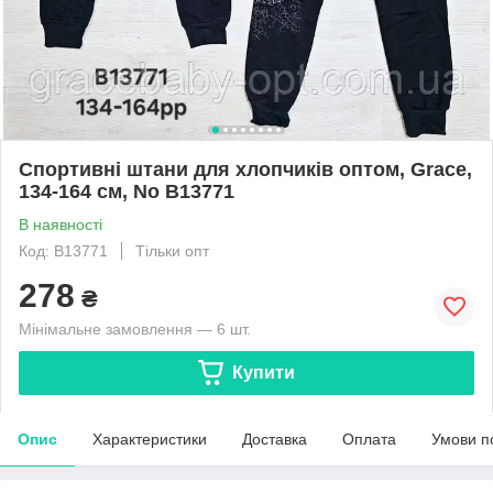
Спортивні штани для хлопчиків оптом, Grace,
134-164 см, No B13771
В наявності
Код: B13771
Тільки опт
278
₴
Мінімальне замовлення — 6 шт.
Купити
Опис
Характеристики
Доставка
Оплата
Умови п