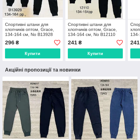
Спортивні штани для
Спортивні штани для
Спор
хлопчиків оптом, Grace,
хлопчиків оптом, Grace,
хлоп
134-164 см, No B13928
134-164 см, No B12110
134-
296
241
241
₴
₴
Купити
Купити
Акційні пропозиції та новинки