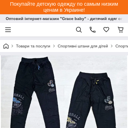
Покупайте детскую одежду по самым низким
ценам в Украине!
Оптовий інтернет-магазин "Grace baby" - дитячий одяг опт
Товари та послуги
Спортивні штани для дітей
Спорти