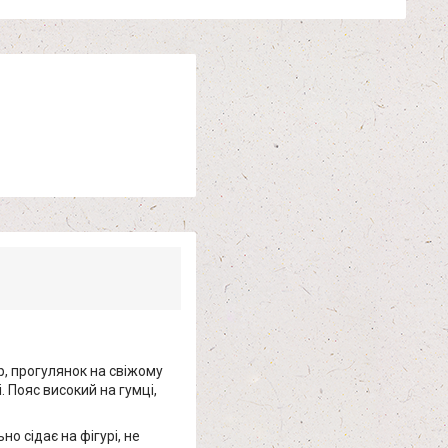
ор, прогулянок на свіжому
 Пояс високий на гумці,
о сідає на фігурі, не