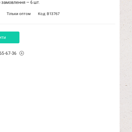
 замовлення — 6 шт.
Тільки оптом
Код:
B13767
ити
965-67-36