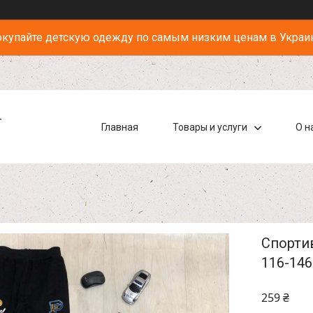
купайте детскую одежду по самым низким ценам в Украи
-
Главная
Товары и услуги
О н
Спортив
116-146
259 ₴