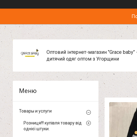
По
Оптовий інтернет-магазин "Grace baby" 
дитячий одяг оптом з Угорщини
Товары и услуги
Розниця!!! купівля товару від
однієї штуки.