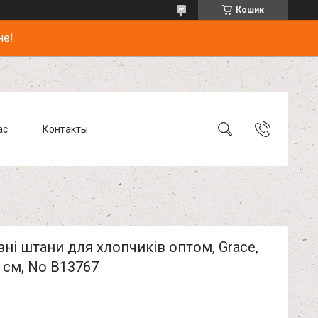
Кошик
не!
ас
Контакты
ні штани для хлопчиків оптом, Grace,
 см, No B13767