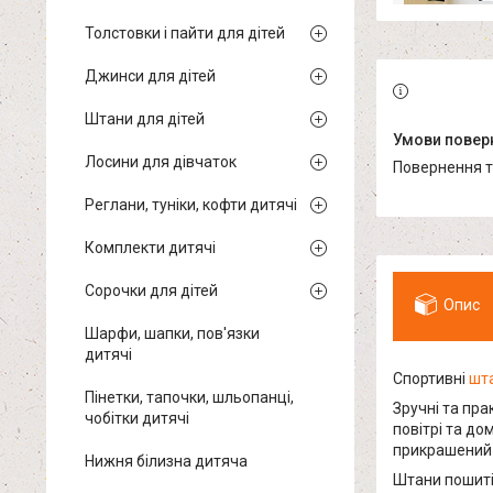
Толстовки і пайти для дітей
Джинси для дітей
Штани для дітей
Лосини для дівчаток
повернення 
Реглани, туніки, кофти дитячі
Комплекти дитячі
Сорочки для дітей
Опис
Шарфи, шапки, пов'язки
дитячі
Спортивні
шта
Пінетки, тапочки, шльопанці,
Зручні та пра
чобітки дитячі
повітрі та до
прикрашений 
Нижня білизна дитяча
Штани пошиті 