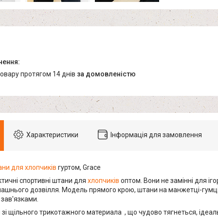
товару протягом 14 днів
за домовленістю
Характеристики
Інформація для замовлення
ни для хлопчиків
гуртом, Grace
ктичні спортивні штани для
хлопчиків
оптом. Вони не замінні для іг
машнього дозвілля. Модель прямого крою, штани на манжетці-гумці.
зав'язками.
зі щільного трикотажного материала , що чудово тягнеться, ідеальн