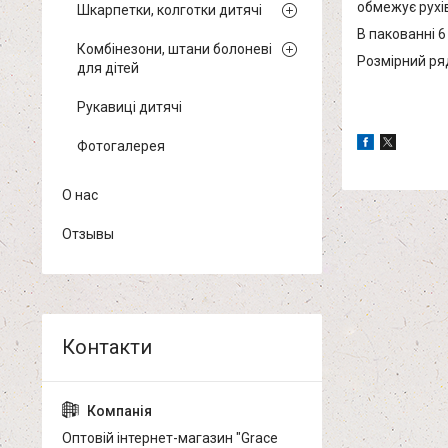
обмежує рухів
Шкарпетки, колготки дитячі
В пакованні 6
Комбінезони, штани болоневі
Розмірний ряд 
для дітей
Рукавиці дитячі
Фотогалерея
О нас
Отзывы
Оптовій інтернет-магазин "Grace