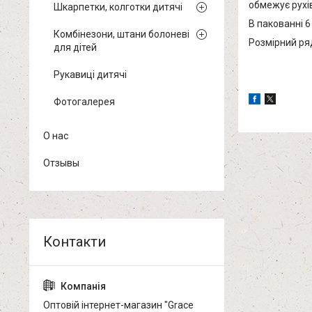
обмежує рухів
Шкарпетки, колготки дитячі
В пакованні 6
Комбінезони, штани болоневі
Розмірний ряд 
для дітей
Рукавиці дитячі
Фотогалерея
О нас
Отзывы
Оптовій інтернет-магазин "Grace