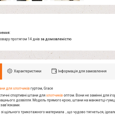
товару протягом 14 днів
за домовленістю
Характеристики
Інформація для замовлення
ни для хлопчиків
гуртом, Grace
ктичні спортивні штани для
хлопчиків
оптом. Вони не замінні для іг
машнього дозвілля. Модель прямого крою, штани на манжетці-гумці.
зав'язками.
зі щільного трикотажного материала , що чудово тягнеться, ідеальн