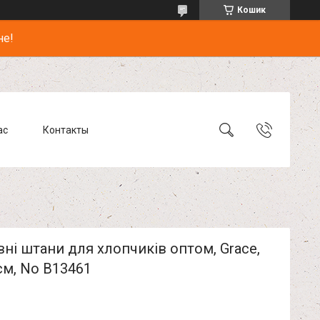
Кошик
не!
ас
Контакты
ні штани для хлопчиків оптом, Grace,
см, No B13461