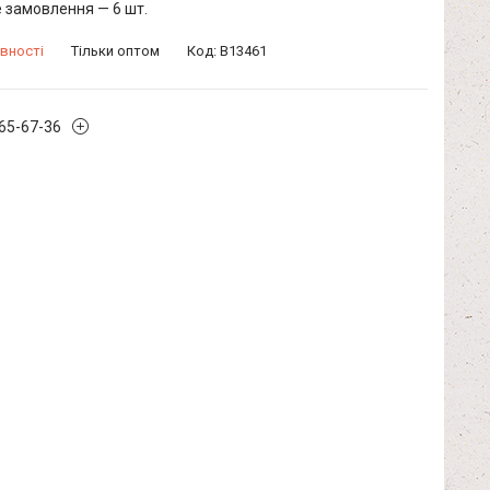
 замовлення — 6 шт.
вності
Тільки оптом
Код:
B13461
965-67-36