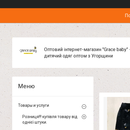
По
Оптовий інтернет-магазин "Grace baby" 
дитячий одяг оптом з Угорщини
Товары и услуги
Розниця!!! купівля товару від
однієї штуки.