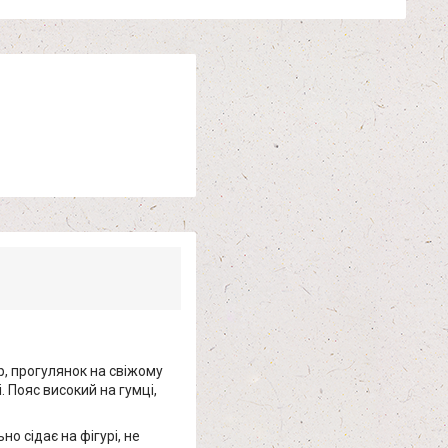
ор, прогулянок на свіжому
 Пояс високий на гумці,
о сідає на фігурі, не