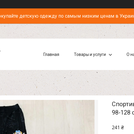
купайте детскую одежду по самым низким ценам в Украи
-
Главная
Товары и услуги
О н
Спортив
98-128 
241 ₴