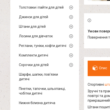
Толстовки і пайти для дітей
Джинси для дітей
Штани для дітей
Лосини для дівчаток
повернення 
Реглани, туніки, кофти дитячі
Комплекти дитячі
Сорочки для дітей
Опис
Шарфи, шапки, пов'язки
дитячі
Спортивні
шта
Пінетки, тапочки, шльопанці,
Зручні та пра
чобітки дитячі
повітрі та до
прикрашений 
Нижня білизна дитяча
Штани пошиті 