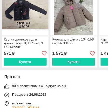
Куртка джинсова для
Куртка для дівчат, 134-158
Курт
дівчат, Seagull, 134 см, №
см, № 001555
№ 2
CSQ-89981
571
1 571
1 4
₴
₴
Купити
Купити
Про нас
90% позитивних з 41 відгука за рік
Працює з 24.06.2017
м. Ужгород
Ужгород, Україна