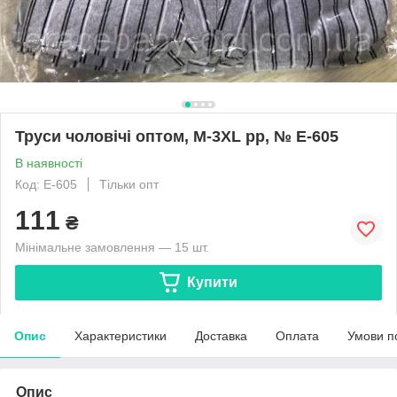
Труси чоловічі оптом, M-3XL pp, № Е-605
В наявності
Код: Е-605
Тільки опт
111
₴
Мінімальне замовлення — 15 шт.
Купити
Опис
Характеристики
Доставка
Оплата
Умови п
Опис