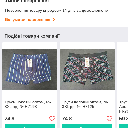
Умови повернення
Повернення товару впродовж 14 днів за домовленістю
Всі умови повернення
Подібні товари компанії
Труси чоловічі оптом, M-
Труси чоловічі оптом, M-
Трус
3XL pp, № H7193
3XL pp, № H7125
Aura
FR7
74
74
59
₴
₴