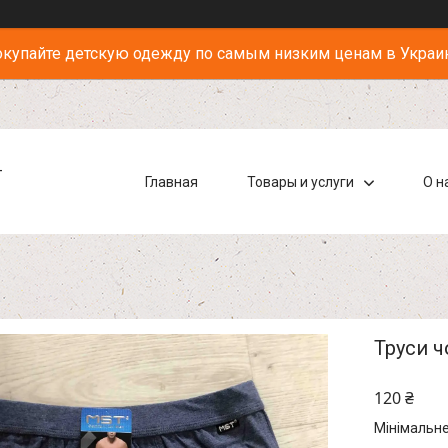
купайте детскую одежду по самым низким ценам в Украи
-
Главная
Товары и услуги
О н
Труси ч
120 ₴
Мінімальне