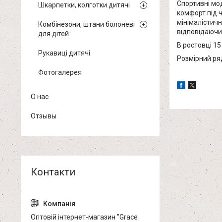
Спортивні мод
Шкарпетки, колготки дитячі
комфорт під ч
мінімалістичн
Комбінезони, штани болоневі
відповідаючи 
для дітей
В ростовці 15 
Рукавиці дитячі
Розмірний ряд:
Фотогалерея
О нас
Отзывы
Оптовій інтернет-магазин "Grace