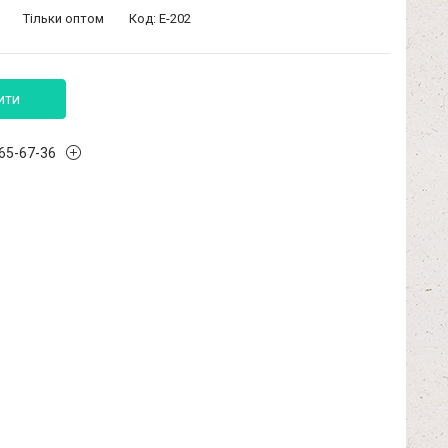
Тільки оптом
Код:
Е-202
ити
965-67-36