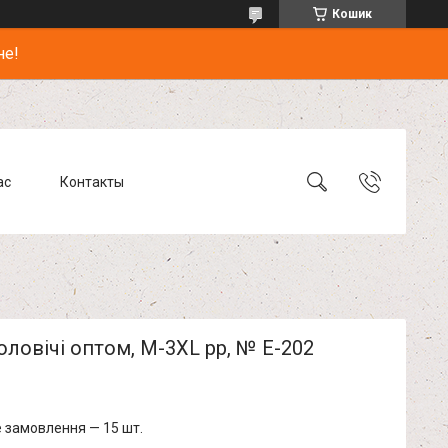
Кошик
не!
ас
Контакты
оловічі оптом, M-3XL pp, № Е-202
 замовлення — 15 шт.