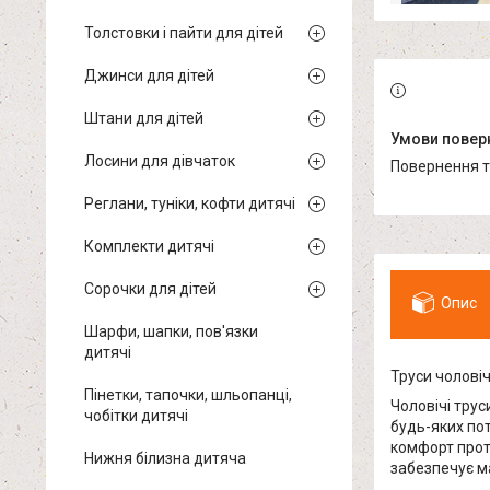
Толстовки і пайти для дітей
Джинси для дітей
Штани для дітей
Лосини для дівчаток
повернення 
Реглани, туніки, кофти дитячі
Комплекти дитячі
Сорочки для дітей
Опис
Шарфи, шапки, пов'язки
дитячі
Труси чоловіч
Пінетки, тапочки, шльопанці,
Чоловічі трус
чобітки дитячі
будь-яких по
комфорт прот
Нижня білизна дитяча
забезпечує м