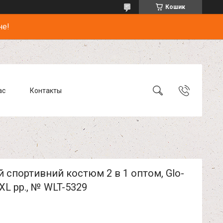
Кошик
не!
ас
Контакты
 спортивний костюм 2 в 1 оптом, Glo-
-XL рр., № WLT-5329