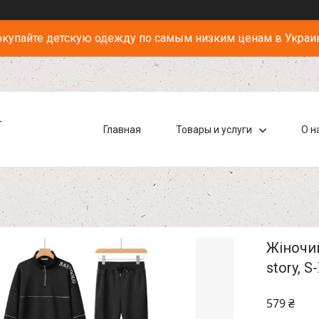
купайте детскую одежду по самым низким ценам в Украи
-
Главная
Товары и услуги
О н
Жіночий
story, S
579 ₴