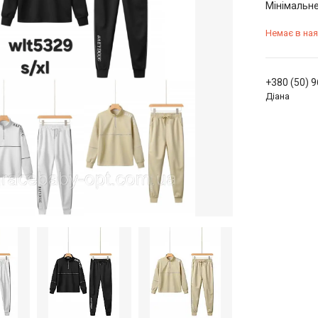
Мінімальне
Немає в ная
+380 (50) 
Діана