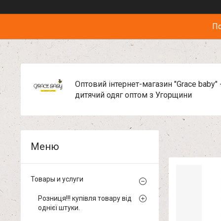
По
Оптовий інтернет-магазин "Grace baby" 
дитячий одяг оптом з Угорщини
Товары и услуги
Розниця!!! купівля товару від
однієї штуки.