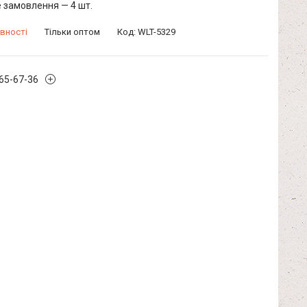
 замовлення — 4 шт.
вності
Тільки оптом
Код:
WLT-5329
965-67-36