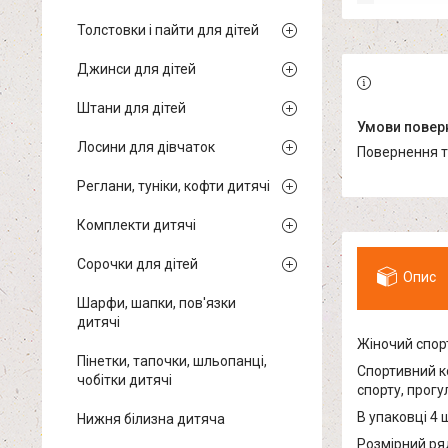
Толстовки і пайти для дітей
Джинси для дітей
Штани для дітей
Лосини для дівчаток
повернення 
Реглани, туніки, кофти дитячі
Комплекти дитячі
Сорочки для дітей
Опис
Шарфи, шапки, пов'язки
дитячі
Жіночий спорт
Пінетки, тапочки, шльопанці,
Спортивний ко
чобітки дитячі
спорту, прог
В упаковці 4 
Нижня білизна дитяча
Розмірний ряд: