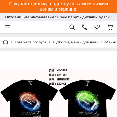
Покупайте детскую одежду по самым низким
ценам в Украине!
Оптовий інтернет-магазин "Grace baby" - дитячий одяг опт
Товари та послуги
Футболки, майки для дітей
Майки,