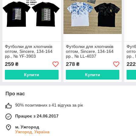
Футболки для хлопчиків
Футболки для хлопчиків
Футб
оптом, Sincere, 134-164
оптом, Sincere, 134-164
опто
рр., № YF-3903
рр., № LL-4037
рр.,
259
278
222
₴
₴
Купити
Купити
Про нас
90% позитивних з 41 відгука за рік
Працює з 24.06.2017
м. Ужгород
Ужгород, Україна