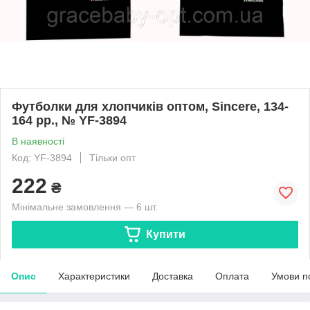
Футболки для хлопчиків оптом, Sincere, 134-
164 рр., № YF-3894
В наявності
Код: YF-3894
Тільки опт
222
₴
Мінімальне замовлення — 6 шт.
Купити
Опис
Характеристики
Доставка
Оплата
Умови п