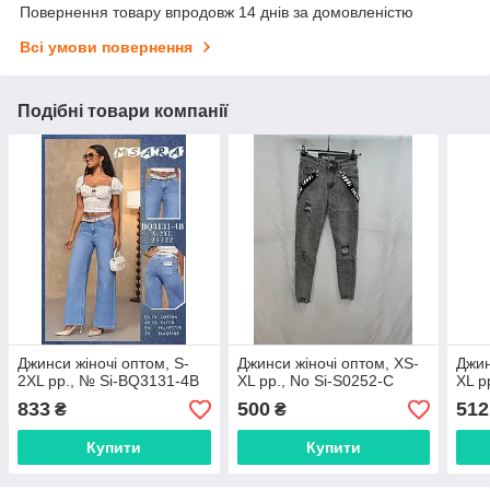
Повернення товару впродовж 14 днів за домовленістю
Всі умови повернення
Подібні товари компанії
Джинси жіночі оптом, S-
Джинси жіночі оптом, XS-
Джин
2XL pp., № Si-BQ3131-4B
XL pp., No Si-S0252-С
XL p
833
500
512
₴
₴
Купити
Купити