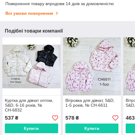
Повернення товару впродовж 14 днів за домовленістю
Всі умови повернення
Подібні товари компанії
Куртка для дівчат оптом,
Вітровка для дівчат, S&D,
Вітр
S&D, 6-16 років, №
1-5 років, № СН-6611
S&D,
СН-6832
537
578
463
₴
₴
Купити
Купити