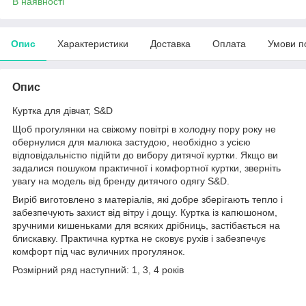
В наявності
Опис
Характеристики
Доставка
Оплата
Умови п
Опис
Куртка для дівчат, S&D
Щоб прогулянки на свіжому повітрі в холодну пору року не
обернулися для малюка застудою, необхідно з усією
відповідальністю підійти до вибору дитячої куртки. Якщо ви
задалися пошуком практичної і комфортної куртки, зверніть
увагу на модель від бренду дитячого одягу S&D.
Виріб виготовлено з матеріалів, які добре зберігають тепло і
забезпечують захист від вітру і дощу. Куртка із капюшоном,
зручними кишеньками для всяких дрібниць, застібається на
блискавку. Практична куртка не сковує рухів і забезпечує
комфорт під час вуличних прогулянок.
Розмірний ряд наступний: 1, 3, 4 років