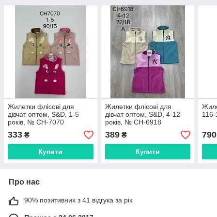
Жилетки флісові для
Жилетки флісові для
Жиле
дівчат оптом, S&D, 1-5
дівчат оптом, S&D, 4-12
116-
років, № CH-7070
років, № CH-6918
333
389
790
₴
₴
Купити
Купити
Про нас
90% позитивних з 41 відгука за рік