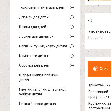
Толстовки і пайти для дітей
Джинси для дітей
Штани для дітей
Лосини для дівчаток
повернення 
Реглани, туніки, кофти дитячі
Комплекти дитячі
Сорочки для дітей
Опис
Шарфи, шапки, пов'язки
дитячі
Трикотажний 
Пінетки, тапочки, шльопанці,
Спортивний ко
чобітки дитячі
прогулянок і
Костюм склад
Нижня білизна дитяча
абстрактним 