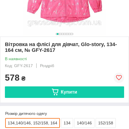
Вітровка на флісі для дівчат, Glo-story, 134-
164 см, № GFY-2617
В наявності
Код: GFY-2617
Роздріб
578
₴
Купити
Розмір дитячого одягу
134,140/146, 152/158, 164
134
140/146
152/158