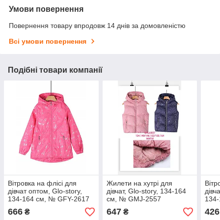
Умови повернення
Повернення товару впродовж 14 днів за домовленістю
Всі умови повернення
Подібні товари компанії
Вітровка на флісі для
Жилети на хутрі для
Вітр
дівчат оптом, Glo-story,
дівчат, Glo-story, 134-164
дівч
134-164 см, № GFY-2617
см, № GMJ-2557
134-
666
647
426
₴
₴