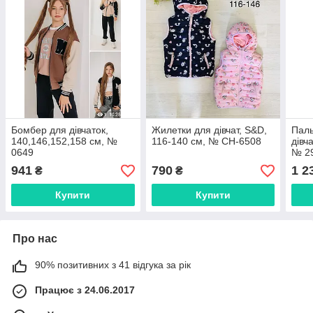
Бомбер для дівчаток,
Жилетки для дівчат, S&D,
Паль
140,146,152,158 см, №
116-140 см, № CH-6508
дівч
0649
№ 2
941
790
1 2
₴
₴
Купити
Купити
Про нас
90% позитивних з 41 відгука за рік
Працює з 24.06.2017