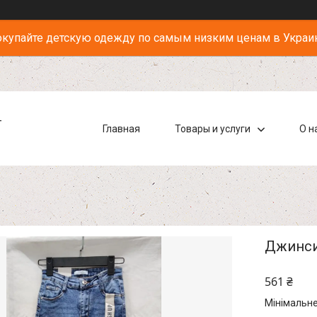
купайте детскую одежду по самым низким ценам в Украи
-
Главная
Товары и услуги
О н
Джинси 
561 ₴
Мінімальне