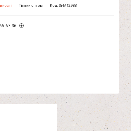
вності
Тільки оптом
Код:
Si-M1298В
965-67-36