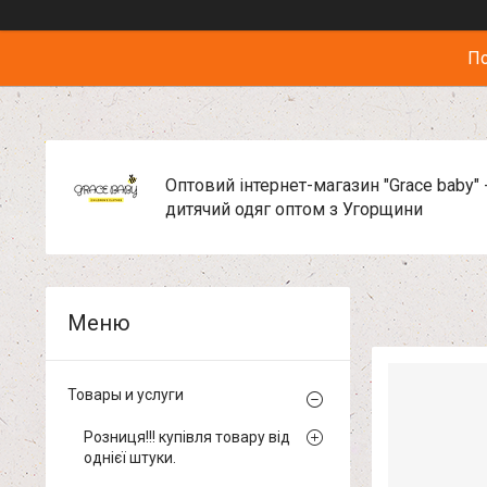
По
Оптовий інтернет-магазин "Grace baby" 
дитячий одяг оптом з Угорщини
Товары и услуги
Розниця!!! купівля товару від
однієї штуки.