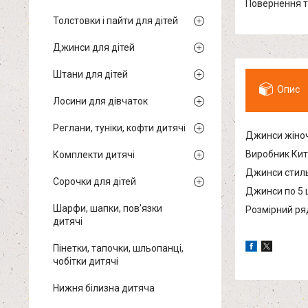
повернення 
Толстовки і пайти для дітей
Джинси для дітей
Штани для дітей
Опис
Лосини для дівчаток
Реглани, туніки, кофти дитячі
Джинси жіноч
Виробник Кит
Комплекти дитячі
Джинси стиль
Сорочки для дітей
Джинси по 5 ш
Шарфи, шапки, пов'язки
Розмірний ряд
дитячі
Пінетки, тапочки, шльопанці,
чобітки дитячі
Нижня білизна дитяча