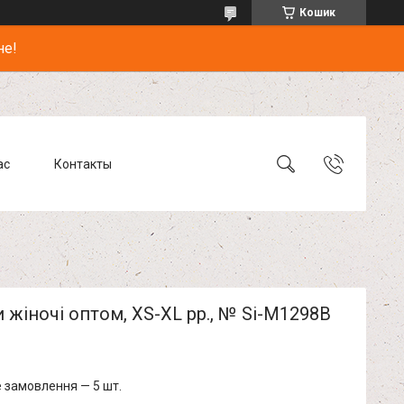
Кошик
не!
ас
Контакты
жіночі оптом, XS-XL pp., № Si-M1298В
 замовлення — 5 шт.