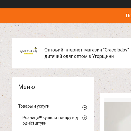
По
Оптовий інтернет-магазин "Grace baby" 
дитячий одяг оптом з Угорщини
Товары и услуги
Розниця!!! купівля товару від
однієї штуки.