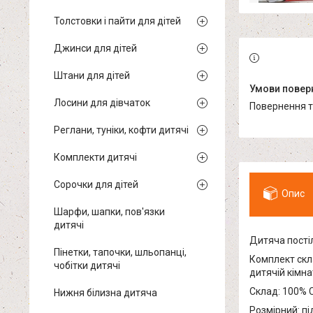
Толстовки і пайти для дітей
Джинси для дітей
Штани для дітей
Лосини для дівчаток
повернення 
Реглани, туніки, кофти дитячі
Комплекти дитячі
Сорочки для дітей
Опис
Шарфи, шапки, пов'язки
дитячі
Дитяча постіл
Пінетки, тапочки, шльопанці,
Комплект скл
чобітки дитячі
дитячій кімн
Склад: 100% 
Нижня білизна дитяча
Розмірний: пі