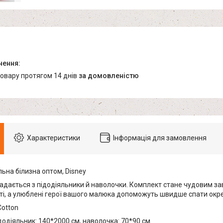
товару протягом 14 днів
за домовленістю
Характеристики
Інформація для замовлення
ьна білизна оптом, Disney
адається з підодіяльники й наволочки. Комплект стане чудовим з
аті, а улюблені герої вашого малюка допоможуть швидше спати окр
Cotton
додіяльник: 140*2000 см, наволочка: 70*90 см