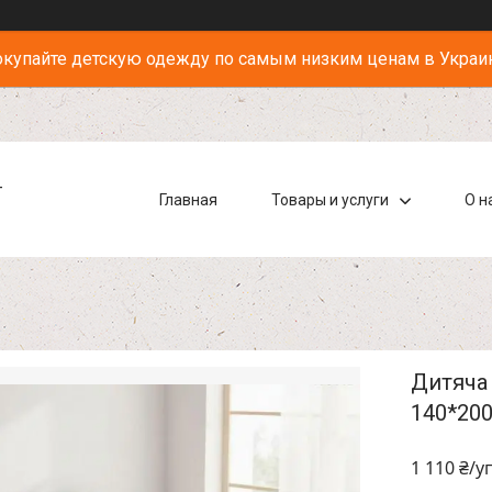
купайте детскую одежду по самым низким ценам в Украи
-
Главная
Товары и услуги
О н
Дитяча 
140*200
1 110 ₴/у