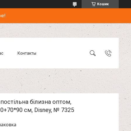
Кошик
не!
ас
Контакты
постільна білизна оптом,
0+70*90 см, Disney, № 7325
паковка