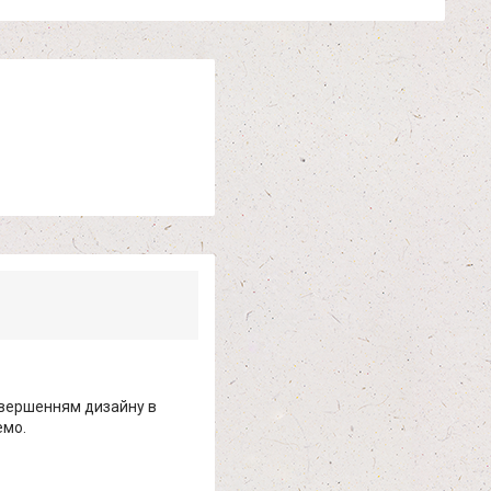
авершенням дизайну в
емо.